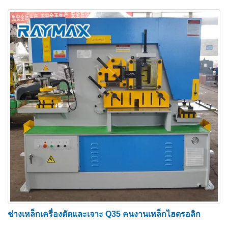
อัตโนมัติ โดยไม่จำเป็นต้องทำการปรับเปลี่ยนใดๆ
ระหว่างการกัดที่ต้องใช้เวลามาก
โต๊ะทำงานขนาดใหญ่ที่มีตาชั่งและตัวกั้นแบบปรับ
ได้เพื่อผลลัพธ์ที่ทำซ้ำได้
เครื่องมือเปลี่ยนด่วน
ระบบก้านหยุดสำหรับงานหนักสำหรับสถานีตัดซึ่ง
ช่วยลดของเสียและเพิ่มความแม่นยำ
การยศาสตร์—ความสูงและทัศนวิสัยในการ
ทำงานที่สะดวกสำหรับทุกสถานี ความสูงของงาน
เดียวยังให้ประโยชน์เพิ่มเติมเมื่อใช้โต๊ะป้อนลูก
กลิ้ง
ข้อดีของเครื่องช่างเหล็กไฮดรอลิก
● ประหยัดเวลาและพื้นที่
ช่างเหล็กเครื่องตัดและเจาะ Q35 คนงานเหล็กไฮดรอลิก
เครื่องจักรช่างเหล็กไฮดรอลิกเป็นเครื่องจักรสามใน