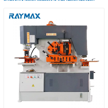
น้อยลง ความเร็วในการทำงานที่เร็วขึ้น และประโยชน์
ในการประหยัดของเสีย
● การลดของเสีย
ช่างเหล็กจะช่วยให้ผู้ปฏิบัติงานใกล้ชิดกับงานมากขึ้น
ไม่ว่าจะเป็นงานเจาะ เฉือน บาก หรืองานขึ้นรูป จึง
เป็นการปรับปรุงความแม่นยำและคุณภาพของงาน
การประยุกต์ใช้งานของช่างเหล็กไฮดรอ
ลิก
การประมวลผลโครงสร้างเหล็ก
การผลิตรถยนต์และชิ้นส่วนลิฟต์
รถพ่วง – ยางอะไหล่, บานพับรถพ่วง, ตะขอ, จ้วง,
แผ่นกระเบื้อง
อุตสาหกรรมเครื่องจักรก่อสร้าง – เครื่องสายพาน,
สถานีผสมในการแปรรูป