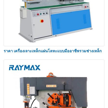
กระบอกไฮดรอลิกอิสระคู่
ถังเชื้อเพลิงไฮดรอลิก
ระบบไฮดรอลิก
ระบบหล่อลื่นส่วนกลาง
ส่วนประกอบไฟฟ้า
เกจ์วัดหลังไฟฟ้า
ราคา เครื่องเจาะเหล็กแผ่นโลหะแบบมืออาชีพรวมช่างเหล็ก
เครื่องยนต์
ระบบระบายความร้อนด้วยอุณหภูมิ
ระบบจับยึดอัตโนมัติ
สวิตช์เท้าคู่
ตัวบ่งชี้ที่กระบอกสูบไฮดรอลิกทั้งสอง
สถานีของเครื่องจักรช่างเหล็กไฮดรอลิก