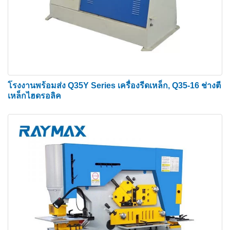
ป้องกัน การสื่อสาร โลหะวิทยา และสะพาน นอกจากนี้
ช่างเหล็กไฮดรอลิกส์ยังเป็นส่วนสำคัญของร้านแปรรูป
และโรงงานผลิตเชิงพาณิชย์อีกด้วย
ในฐานะผู้ผลิตเครื่องจักรช่างเหล็กไฮดรอลิก 10 อันดับ
แรกของจีน เครื่องจักรช่างเหล็กไฮดรอลิกของ
โรงงานพร้อมส่ง Q35Y Series เครื่องรีดเหล็ก, Q35-16 ช่างตี
Zhongrui มอบคุณภาพที่โดดเด่นแก่ผู้ผลิตโลหะ ฟีเจอร์
เหล็กไฮดรอลิค
ที่เป็นนวัตกรรมใหม่ และช่วงตั้งแต่ 65 ถึง 250 ตัน ขาย
เครื่องตีเหล็ก Zhongrui มอบงานที่มีคุณภาพ ประหยัด
เวลาในการติดตั้งเครื่องจักร ใช้งานได้หลากหลายผ่าน
เครื่องมือที่หลากหลาย และวิศวกรรมและการสนับสนุน
โรงงานที่เหนือกว่า
ส่วนประกอบมาตรฐานหลักของช่างเหล็ก
ไฮดรอลิก
ห้าชุดหมัดและใบมีด