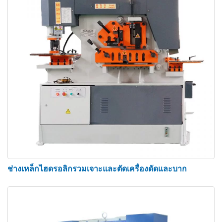
สถานีตัด
ช่างเหล็กไฮดรอลิกรวมเจาะและตัดเครื่องดัดและบาก
สถานีตัดสามารถตัดความหนาของแผ่นโลหะได้หลาก
หลาย โดยมีความกว้างต่างกันโดยปกติตั้งแต่ 12” ถึง
30” เครื่องตัดมีการติดตั้งตัวจับที่แข็งแรงทนทานซึ่ง
สามารถปรับความหนาของวัสดุใด ๆ ภายในความ