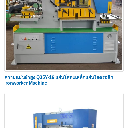
สถานีบาก
สถานีบากเหมาะสำหรับการบากเหล็กและแผ่นเหล็ก
สถานีบากติดตั้งเป็นอุปกรณ์มาตรฐานด้วยโต๊ะบาก
สี่เหลี่ยมพร้อมพนักพิงที่ปรับได้ ไม้บรรทัดตำแหน่งบน
โต๊ะทำงานสามารถช่วยให้ผู้ปฏิบัติงานได้ช่องขนาด
ต่างๆ การ์ดป้องกันไฟฟ้าประสานและตัวหยุดวัด 3 อัน
เพื่อตำแหน่งที่แม่นยำ
ความแม่นยำสูง Q35Y-16 แผ่นโลหะเหล็กแผ่นไฮดรอลิก
สถานีตัดมุม
ironworker Machine
สถานีตัดมุมสามารถตัดเหล็กฉากทุกขนาดที่ความยาว
ไม่เกินความจุสูงสุด สามารถตัดส่วนมุม 45 ° – 90° ได้
หลายประเภทอย่างมีประสิทธิภาพ สามารถทำมุม
ระหว่าง 45° ถึง 90° โดยการตัดครั้งแรกที่ 90° แล้วจึง
ตัดแต่งขอบหน้าแปลนให้เป็นมุมที่ต้องการในสถานีตัด